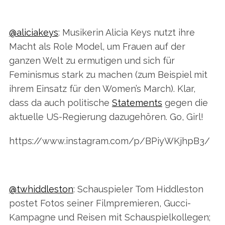
@aliciakeys
: Musikerin Alicia Keys nutzt ihre
Macht als Role Model, um Frauen auf der
ganzen Welt zu ermutigen und sich für
Feminismus stark zu machen (zum Beispiel mit
S
ihrem Einsatz für den Women’s March). Klar,
e
a
dass da auch politische
Statements
gegen die
r
aktuelle US-Regierung dazugehören. Go, Girl!
c
h
https://www.instagram.com/p/BPiyWKjhpB3/
f
o
r
:
@twhiddleston
: Schauspieler Tom Hiddleston
postet Fotos seiner Filmpremieren, Gucci-
Kampagne und Reisen mit Schauspielkollegen;