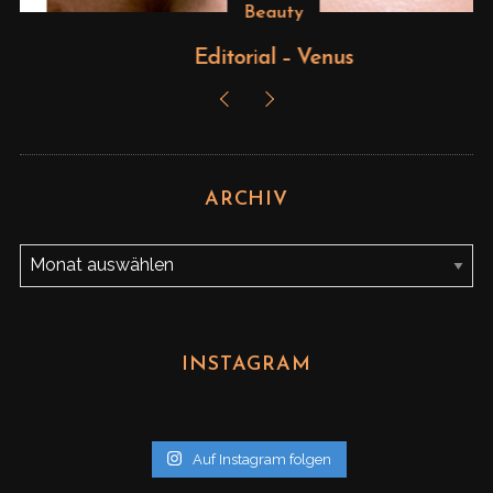
Beauty
Editorial – Venus
ARCHIV
A
r
c
h
INSTAGRAM
i
v
Auf Instagram folgen