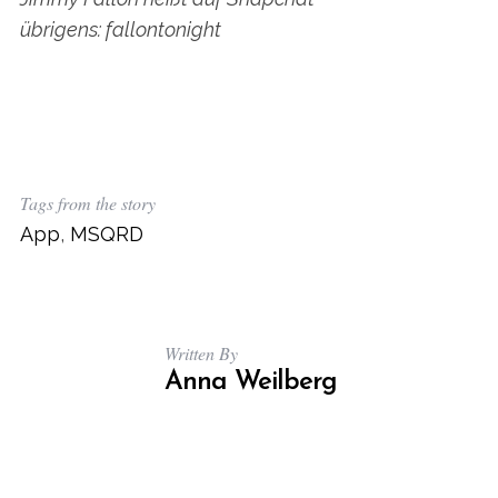
r
übrigens: fallontonight
c
h
f
o
r
:
Tags from the story
App
,
MSQRD
Written By
Anna Weilberg