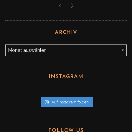
ARCHIV
A
r
c
h
INSTAGRAM
i
v
Auf Instagram folgen
FOLLOW US