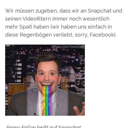
Wir müssen zugeben, dass wir an Snapchat und
seinen Videofiltern immer noch wesentlich
mehr Spaß haben (wir haben uns einfach in
diese Regenbögen verliebt, sorry, Facebook).
S
e
a
Jimmy Fallon heißt auf Snapchat