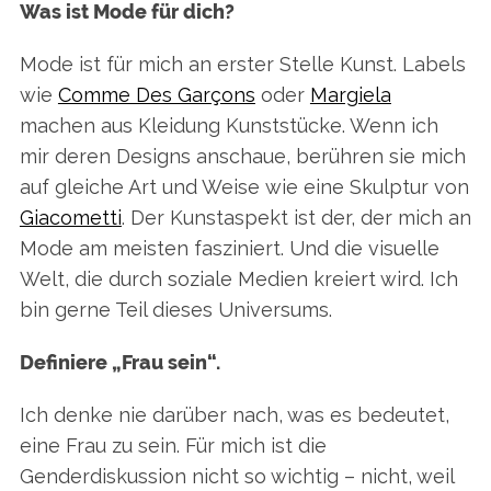
Was ist Mode für dich?
Mode ist für mich an erster Stelle Kunst. Labels
wie
Comme Des Garçons
oder
Margiela
machen aus Kleidung Kunststücke. Wenn ich
mir deren Designs anschaue, berühren sie mich
auf gleiche Art und Weise wie eine Skulptur von
Giacometti
. Der Kunstaspekt ist der, der mich an
Mode am meisten fasziniert. Und die visuelle
Welt, die durch soziale Medien kreiert wird. Ich
S
bin gerne Teil dieses Universums.
e
a
Definiere „Frau sein“.
r
c
Ich denke nie darüber nach, was es bedeutet,
h
f
eine Frau zu sein. Für mich ist die
o
Genderdiskussion nicht so wichtig – nicht, weil
r