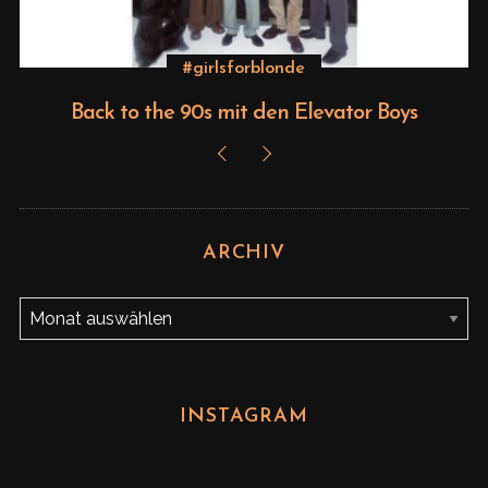
#girlsforblonde
Back to the 90s mit den Elevator Boys
ARCHIV
A
r
c
h
INSTAGRAM
i
v