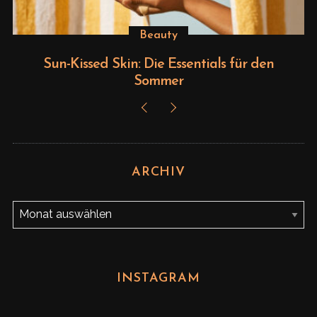
Beauty
#girls
n: Die Essentials für den
Back to the 90s m
Sommer
ARCHIV
A
r
c
h
INSTAGRAM
i
v