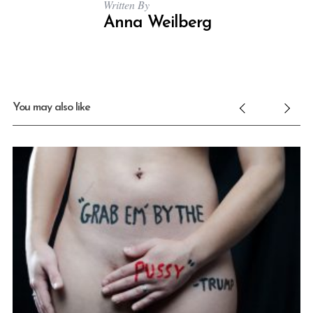
Written By
Anna Weilberg
You may also like
S
e
a
r
c
h