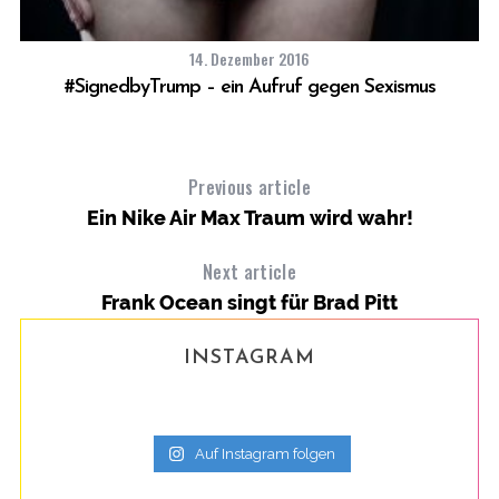
f
o
14. Dezember 2016
r
#SignedbyTrump – ein Aufruf gegen Sexismus
:
Previous article
Ein Nike Air Max Traum wird wahr!
Next article
Frank Ocean singt für Brad Pitt
INSTAGRAM
Auf Instagram folgen