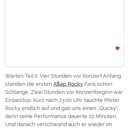
WE FORCED OUR #GIRLSFORBLONDE
WANA AKA @WANYEWEST040 TO TAKE
A SELFIE WITH @GIGIHADID AT THE
#TOMMYXGIGI BOOTH
@BREADANDBUTTER16 BY @ZALANDO
BECAUSE, YOU KNOW, OBVIOUSLY WE
ARE THE BIGGEST FANS (OF WANA).
EIN VON BLONDE MAGAZINE (@BLONDEMAGAZINE) GEPOSTETES FOTO AM
Warten Teil II: Vier Stunden vor Konzert Anfang
standen die ersten
A$ap Rocky
Fans schon
Schlange. Zwei Stunden vor Konzertbeginn war
Einlasstop. Kurz nach 23:00 Uhr tauchte Mister
Rocky endlich auf und gab uns einen „Quicky“,
denn seine Performance dauerte 20 Minuten.
Und danach verschwand auch er wieder im