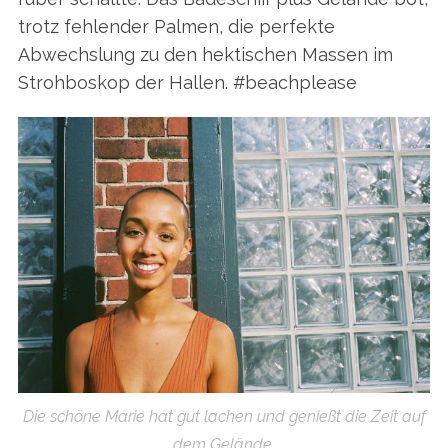
trotz fehlender Palmen, die perfekte
Abwechslung zu den hektischen Massen im
Strohboskop der Hallen. #beachplease
S
e
a
r
c
h
f
o
Die schöne Marie hat gut lachen und genießt die Zeit auf
r
:
dem Gelände.