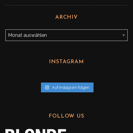
ARCHIV
A
r
c
h
INSTAGRAM
i
v
Auf Instagram folgen
FOLLOW US