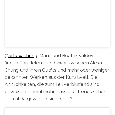
#YOUARELANCOME
EIN VON
@LANCOMEOFFICIAL
LESLIE DAVID
(@LESLIEDAVIDSTUDIO)
GEPOSTETES FOTO AM
17. APR
2015 UM 7:40 UHR
@artlexachung
: María und Beatriz Valdovín
finden Parallelen – und zwar zwischen Alexa
Chung und ihren Outfits und mehr oder weniger
bekannten Werken aus der Kunstwelt. Die
Ähnlichkeiten, die zum Teil verblüffend sind,
beweisen einmal mehr, dass alle Trends schon
einmal da gewesen sind, oder?