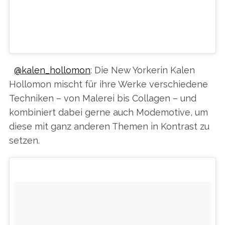
c
KONSTANTIN SOMOV (1909) / ALEXA’S
h
BLUE SOFA.
f
o
EIN VON ART-LEXA CHUNG (@ARTLEXACHUNG) GEPOSTETES FOTO AM
r
:
@kalen_hollomon
: Die New Yorkerin Kalen
Hollomon mischt für ihre Werke verschiedene
Techniken – von Malerei bis Collagen – und
kombiniert dabei gerne auch Modemotive, um
diese mit ganz anderen Themen in Kontrast zu
setzen.