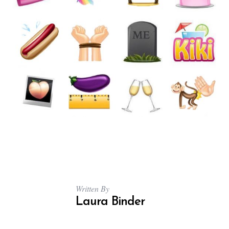
S
e
a
r
c
h
f
Written By
o
Laura Binder
r
: