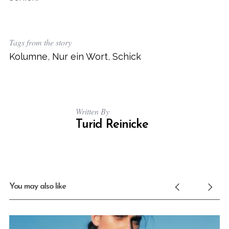
h
f
o
r
Tags from the story
:
Kolumne
,
Nur ein Wort
,
Schick
Written By
Turid Reinicke
You may also like