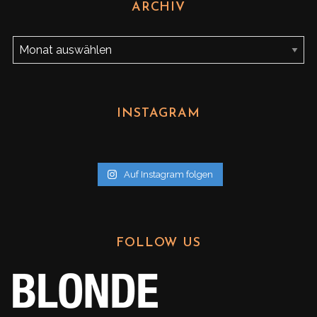
ARCHIV
A
r
c
h
INSTAGRAM
i
v
Auf Instagram folgen
FOLLOW US