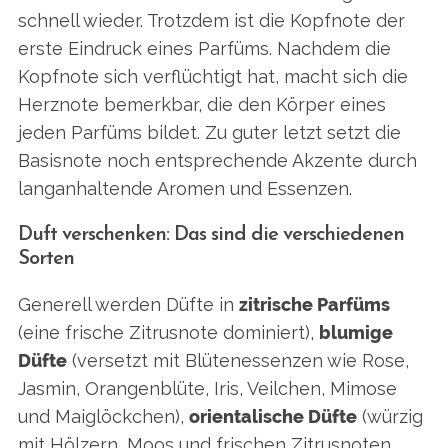
schnell wieder. Trotzdem ist die Kopfnote der
erste Eindruck eines Parfüms. Nachdem die
Kopfnote sich verflüchtigt hat, macht sich die
Herznote bemerkbar, die den Körper eines
jeden Parfüms bildet. Zu guter letzt setzt die
S
Basisnote noch entsprechende Akzente durch
e
langanhaltende Aromen und Essenzen.
a
r
Duft verschenken: Das sind die verschiedenen
c
Sorten
h
f
Generell werden Düfte in
zitrische Parfüms
o
r
(eine frische Zitrusnote dominiert),
blumige
:
Düfte
(versetzt mit Blütenessenzen wie Rose,
Jasmin, Orangenblüte, Iris, Veilchen, Mimose
und Maiglöckchen),
orientalische Düfte
(würzig
mit Hölzern, Moos und frischen Zitrusnoten