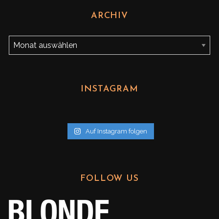
ARCHIV
A
r
c
h
INSTAGRAM
i
v
Auf Instagram folgen
FOLLOW US