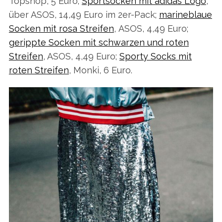
Topshop, 5 Euro;
Sportsocken mit adidas Logo
,
über ASOS, 14,49 Euro im 2er-Pack;
marineblaue
Socken mit rosa Streifen
, ASOS, 4,49 Euro;
gerippte Socken mit schwarzen und roten
Streifen
, ASOS, 4,49 Euro;
Sporty Socks mit
roten Streifen
, Monki, 6 Euro.
S
e
a
r
c
h
f
o
r
: