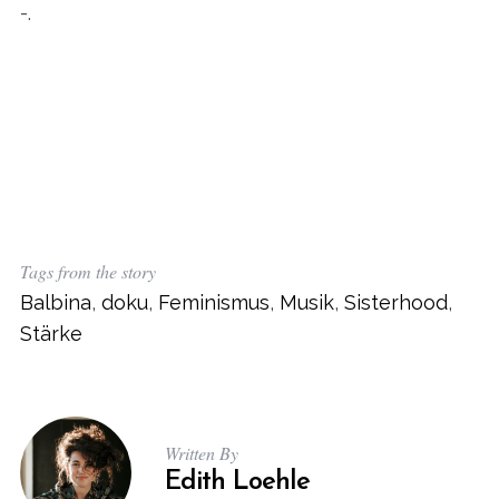
-.
Tags from the story
Balbina
,
doku
,
Feminismus
,
Musik
,
Sisterhood
,
Stärke
Written By
Edith Loehle