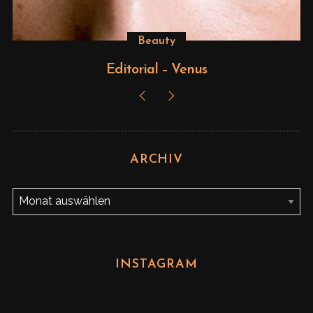
Beauty
Editorial – Venus
ARCHIV
A
r
c
h
INSTAGRAM
i
v