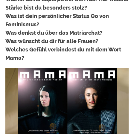
Stärke bist du besonders stolz?
Was ist dein persönlicher Status Qo von
Feminismus?
Was denkst du über das Matriarchat?
Was wünscht du dir für alle Frauen?
Welches Gefühl verbindest du mit dem Wort
Mama?
S
e
a
r
c
h
f
o
r
: