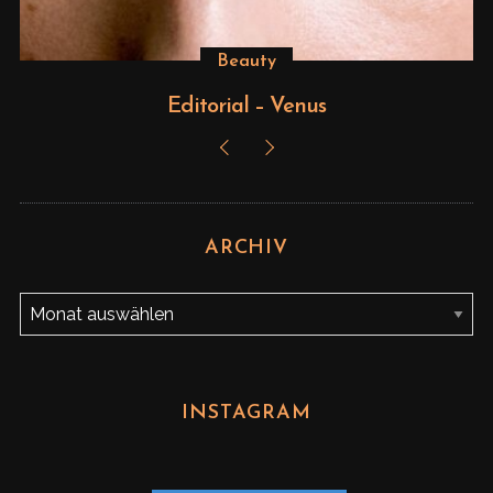
Beauty
Editorial – Venus
ARCHIV
A
r
c
h
INSTAGRAM
i
v