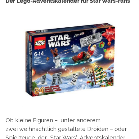
Der Lego-Adventskalender für Star Wars-Fans
S
e
a
Ob kleine Figuren – unter anderem
r
zwei weihnachtlich gestaltete Droiden – oder
c
Spielzeuge, der „Star Wars“-Adventskalender
h