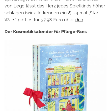
f
von Lego lässt das Herz jedes Spielkinds höher
o
schlagen (wir alle kennen eins!). 24 mal „Star
r
Wars“ gibt es für 37,98 Euro über
duo
.
:
Der Kosmetikkalender für Pflege-Fans