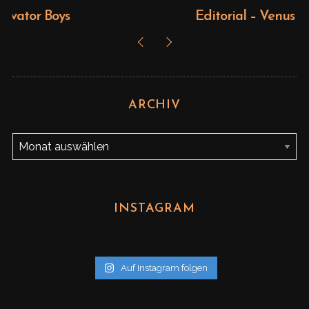
Editorial – Venus
ARCHIV
A
r
c
h
INSTAGRAM
i
v
Auf Instagram folgen