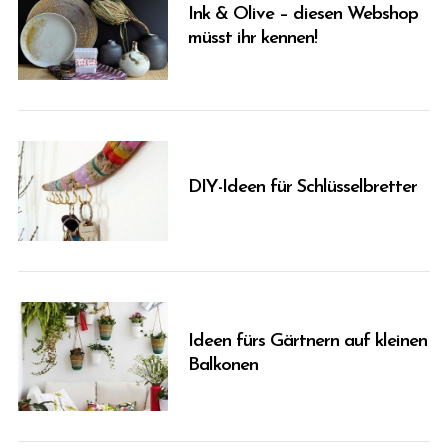
Ink & Olive – diesen Webshop
müsst ihr kennen!
DIY-Ideen für Schlüsselbretter
S
Ideen fürs Gärtnern auf kleinen
e
Balkonen
a
r
c
h