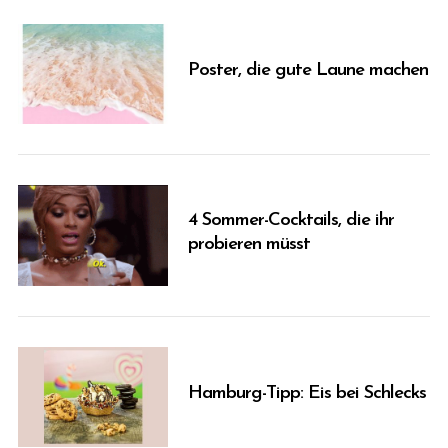
f
o
r
Poster, die gute Laune machen
:
4 Sommer-Cocktails, die ihr
probieren müsst
Hamburg-Tipp: Eis bei Schlecks