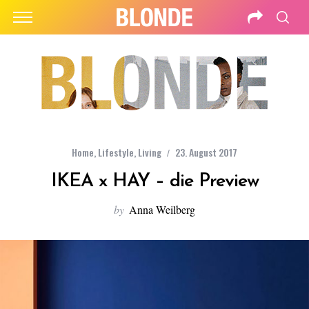
Home
,
Lifestyle
,
Living
23. August 2017
IKEA x HAY – die Preview
by
Anna Weilberg