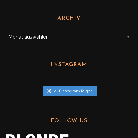
ARCHIV
A
r
c
h
INSTAGRAM
i
v
Auf Instagram folgen
FOLLOW US