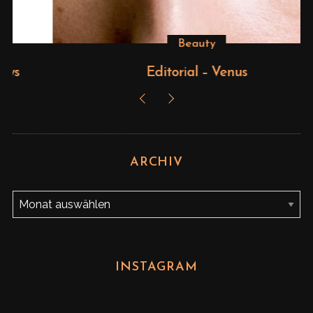
Beauty
Editorial – Venus
ARCHIV
A
r
c
h
INSTAGRAM
i
v