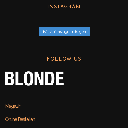
h
INSTAGRAM
i
v
Auf Instagram folgen
FOLLOW US
Magazin
Online Bestellen