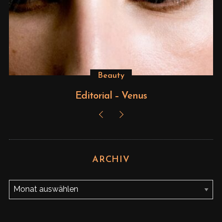
Beauty
Editorial – Venus
ARCHIV
A
r
c