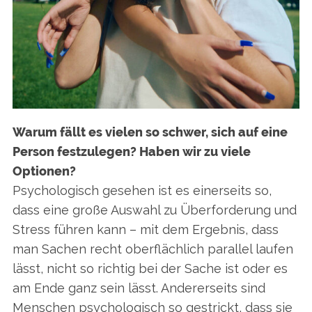
S
e
a
r
c
h
f
o
r
Warum fällt es vielen so schwer, sich auf eine
:
Person festzulegen? Haben wir zu viele
Optionen?
Psychologisch gesehen ist es einerseits so,
dass eine große Auswahl zu Überforderung und
Stress führen kann – mit dem Ergebnis, dass
man Sachen recht oberflächlich parallel laufen
lässt, nicht so richtig bei der Sache ist oder es
am Ende ganz sein lässt. Andererseits sind
Menschen psychologisch so gestrickt, dass sie