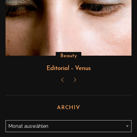
Beauty
Editorial – Venus
ARCHIV
A
r