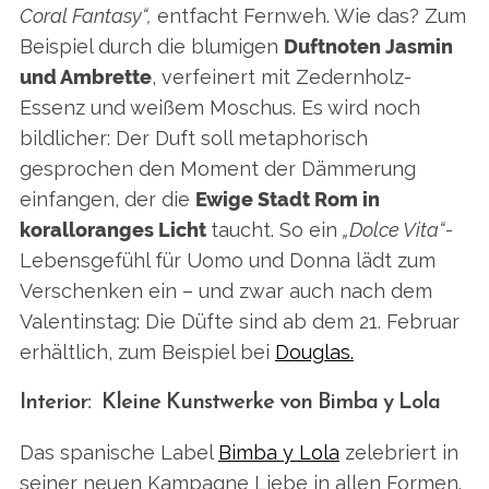
Coral Fantasy“,
entfacht Fernweh. Wie das? Zum
Beispiel durch die blumigen
Duftnoten Jasmin
und Ambrette
, verfeinert mit Zedernholz-
Essenz und weißem Moschus. Es wird noch
bildlicher: Der Duft soll metaphorisch
gesprochen den Moment der Dämmerung
einfangen, der die
Ewige Stadt Rom in
S
koralloranges Licht
taucht. So ein
„Dolce Vita“-
e
Lebensgefühl für Uomo und Donna lädt zum
a
Verschenken ein – und zwar auch nach dem
r
c
Valentinstag: Die Düfte sind ab dem 21. Februar
h
erhältlich, zum Beispiel bei
Douglas.
f
o
Interior: Kleine Kunstwerke von Bimba y Lola
r
:
Das spanische Label
Bimba y Lola
zelebriert in
seiner neuen Kampagne Liebe in allen Formen.