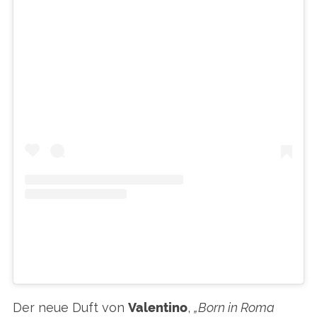
SIEH DIR DIESEN BEITRAG AUF
INSTAGRAM AN
EIN BEITRAG GETEILT VON DUFTSKYEN (@DUFTSKYEN)
Der neue Duft von
Valentino
,
„Born in Roma