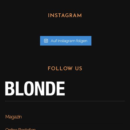
c
h
INSTAGRAM
i
v
Auf Instagram folgen
FOLLOW US
Magazin