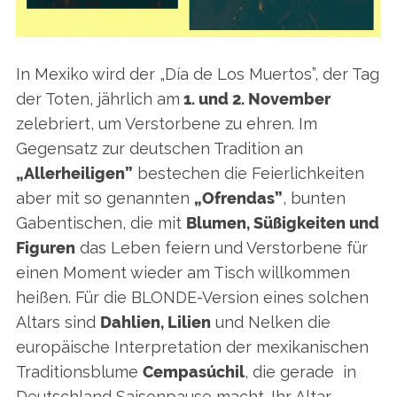
In Mexiko wird der „Día de Los Muertos”, der Tag
der Toten, jährlich am
1. und 2. November
zelebriert, um Verstorbene zu ehren. Im
Gegensatz zur deutschen Tradition an
„Allerheiligen”
bestechen die Feierlichkeiten
aber mit so genannten
„Ofrendas”
, bunten
Gabentischen, die mit
Blumen, Süßigkeiten und
Figuren
das Leben feiern und Verstorbene für
einen Moment wieder am Tisch willkommen
heißen. Für die BLONDE-Version eines solchen
Altars sind
Dahlien, Lilien
und Nelken die
europäische Interpretation der mexikanischen
Traditionsblume
Cempasúchil
, die gerade in
Deutschland Saisonpause macht. Ihr Altar