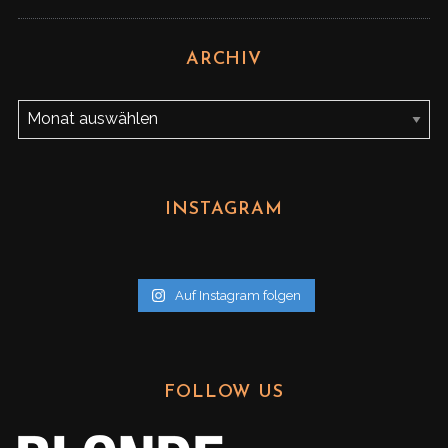
ARCHIV
A
r
c
h
INSTAGRAM
i
v
Auf Instagram folgen
FOLLOW US