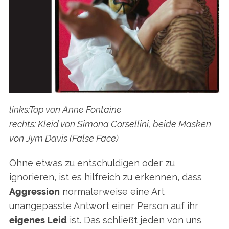
links:Top von Anne Fontaine
rechts: Kleid von Simona Corsellini, beide Masken
von Jym Davis (False Face)
Ohne etwas zu entschuldigen oder zu
S
e
ignorieren, ist es hilfreich zu erkennen, dass
a
Aggression
normalerweise eine Art
r
unangepasste Antwort einer Person auf ihr
c
eigenes Leid
ist. Das schließt jeden von uns
h