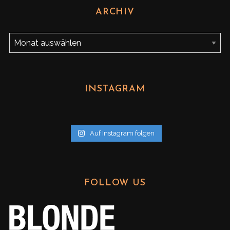
ARCHIV
A
r
c
h
INSTAGRAM
i
v
Auf Instagram folgen
FOLLOW US