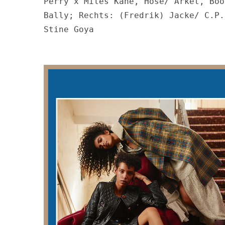
Perry x Miles Kane, Hose/ Arket, Boo
Bally; Rechts: (Fredrik) Jacke/ C.P.
Stine Goya
