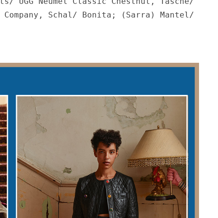
ts/ UGG Neumel Classic Chestnut, Tasche/ 
 Company, Schal/ Bonita; (Sarra) Mantel/ 