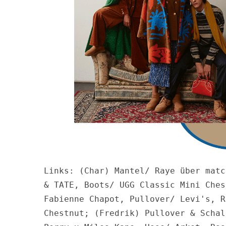
S
e
a
r
c
h
f
o
r
:
Links: (Char) Mantel/ Raye über matc
& TATE, Boots/ UGG Classic Mini Ches
Fabienne Chapot, Pullover/ Levi's, R
Chestnut; (Fredrik) Pullover & Schal