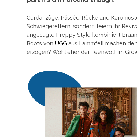
parents ain’t around enough.”
Cordanzüge, Plissée-Röcke und Karomuste
Schwiegereltern, sondern feiern ihr Reviv
angesagte Preppy Style kombiniert Braunt
Boots von
UGG
aus Lammfell machen den
erzogen? Wohl eher der Teenwolf im Gr