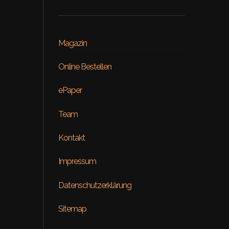
Magazin
Online Bestellen
ePaper
Team
Kontakt
lsforblonde
Impressum
enna Spiro selects
Back to 
Datenschutzerklärung
Sitemap