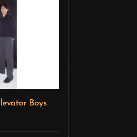
#gir
us
ON REPEAT- Si