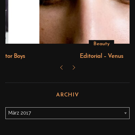
Beauty
Editorial – Venus
ARCHIV
A
r
c