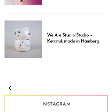
We Are Studio Studio –
Keramik made in Hamburg
B
e
i
INSTAGRAM
t
r