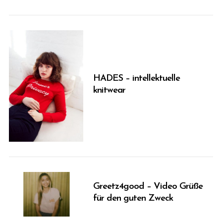
r
c
h
f
o
r
:
HADES – intellektuelle
knitwear
Greetz4good – Video Grüße
für den guten Zweck