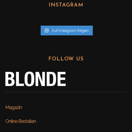
h
INSTAGRAM
i
v
Auf Instagram folgen
FOLLOW US
Magazin
Online Bestellen