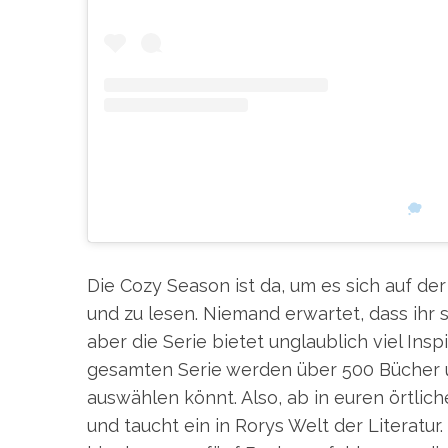
S
e
a
r
c
EIN BEITRAG GETEILT VON
(@
h
f
o
r
Die Cozy Season ist da, um es sich auf d
:
und zu lesen. Niemand erwartet, dass ihr 
aber die Serie bietet unglaublich viel Inspi
gesamten Serie werden über 500 Bücher u
auswählen könnt. Also, ab in euren örtlic
und taucht ein in Rorys Welt der Literatur.