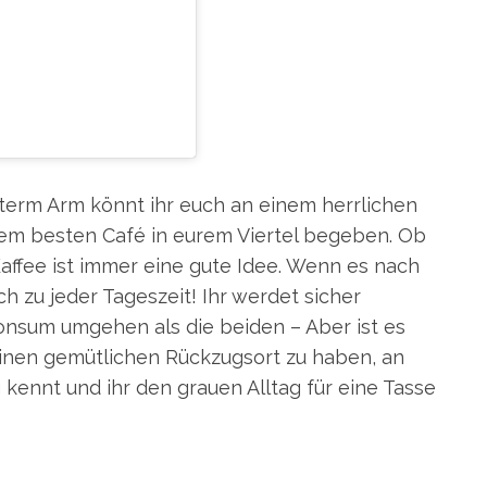
EIN BEITRAG GETEILT VON GILMORE GIRLS || RORY GILMORE (@_RORYGILMORE____)
term Arm könnt ihr euch an einem herrlichen
m besten Café in eurem Viertel begeben. Ob
affee ist immer eine gute Idee. Wenn es nach
ch zu jeder Tageszeit! Ihr werdet sicher
onsum umgehen als die beiden – Aber ist es
einen gemütlichen Rückzugsort zu haben, an
 kennt und ihr den grauen Alltag für eine Tasse