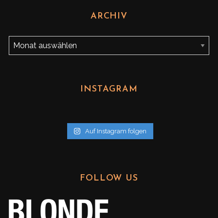
ARCHIV
A
r
c
h
INSTAGRAM
i
v
Auf Instagram folgen
FOLLOW US