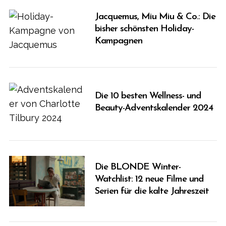
Jacquemus, Miu Miu & Co.: Die
bisher schönsten Holiday-
Kampagnen
Die 10 besten Wellness- und
Beauty-Adventskalender 2024
S
e
a
Die BLONDE Winter-
r
Watchlist: 12 neue Filme und
c
Serien für die kalte Jahreszeit
h
f
o