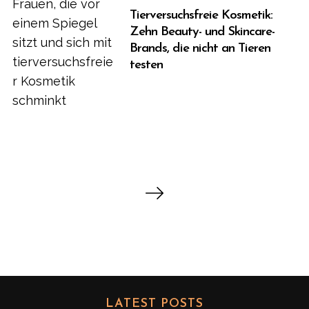
Tierversuchsfreie Kosmetik:
Zehn Beauty- und Skincare-
Brands, die nicht an Tieren
testen
B
e
i
t
r
a
g
LATEST POSTS