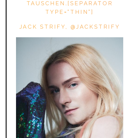
TAUSCHEN.[SEPARATOR
TYPE=“THIN“]
JACK STRIFY,
@JACKSTRIFY