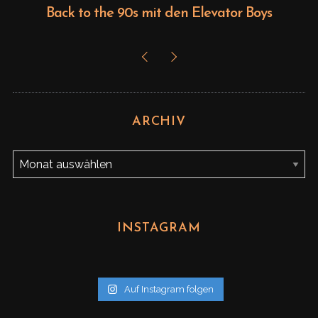
Back to the 90s mit den Elevator Boys
ARCHIV
A
r
c
h
INSTAGRAM
i
v
Auf Instagram folgen