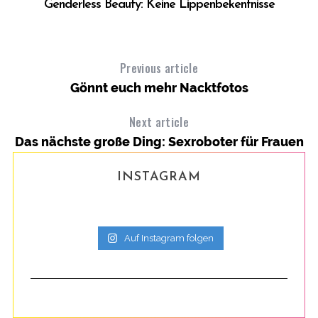
Genderless Beauty: Keine Lippenbekentnisse
der
Previous article
Gönnt euch mehr Nacktfotos
Next article
Das nächste große Ding: Sexroboter für Frauen
INSTAGRAM
W
Auf Instagram folgen