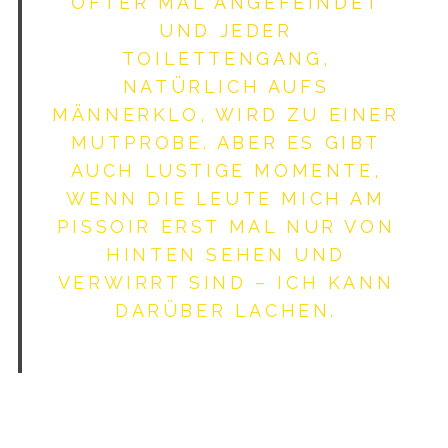
FTER MAL AN­GEFEINDET U
ND JEDER T
OILETTENGANG, N
ATÜRLICH AUFS M
ÄNNERKLO, WIRD ZU EINER M
UTPROBE. ABER ES GIBT A
UCH LUSTIGE MOMENTE, W
ENN DIE LEUTE MICH AM P
ISSOIR ERST MAL NUR VON H
INTEN SEHEN UND V
ERWIRRT SIND – ICH KANN D
ARÜBER LACHEN.