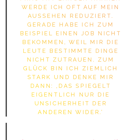
ERDE ICH OFT AUF MEIN A
USSEHEN REDUZIERT. G
ERADE HABE ICH ZUM B
EISPIEL EINEN JOB NICHT B
EKOMMEN, WEIL MIR DIE L
EUTE BESTIMMTE DINGE N
ICHT ZUTRAUEN. ZUM G
LÜCK BIN ICH ZIEMLICH S
TARK UND DENKE MIR D
ANN: ‚DAS SPIEGELT E
IGENTLICH NUR DIE U
NSICHERHEIT DER A
NDEREN WIDER.‘