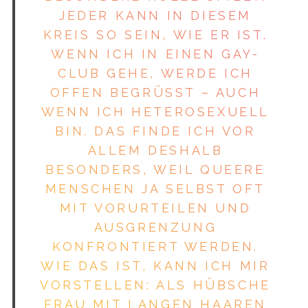
JEDER KANN IN DIESEM
KREIS SO SEIN, WIE ER IST.
WENN ICH IN EINEN GAY-
CLUB GEHE, WERDE ICH
OFFEN BEGRÜSST – AUCH W
ENN ICH HETEROSEXUELL B
IN. DAS FINDE ICH VOR A
LLEM DESHALB B
ESONDERS, WEIL QUEERE M
ENSCHEN JA SELBST OFT M
IT VORURTEILEN UND A
USGRENZUNG K
ONFRONTIERT WERDEN. W
IE DAS IST, KANN ICH MIR V
ORSTELLEN: ALS HÜBSCHE F
RAU MIT LANGEN HAAREN W