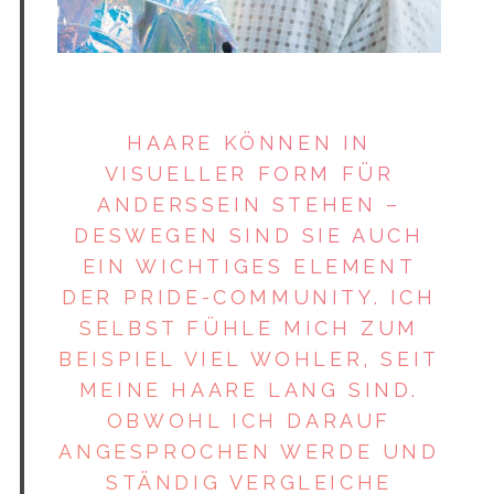
FRANK SCHRÖDER
HAARE KÖNNEN IN
VISUELLER FORM FÜR
ANDERSSEIN STEHEN –
DESWEGEN SIND SIE AUCH
EIN WICH­TIGES ELEMENT
S
e
DER PRIDE-­COM­MUNITY. ICH
a
SELBST FÜHLE MICH ZUM
r
BEISPIEL VIEL WOHLER, SEIT
c
MEINE HAARE LANG SIND.
h
f
OBWOHL ICH DARAUF
o
ANGESPROCHEN WERDE UND
r
STÄNDIG VERGLEICHE
: