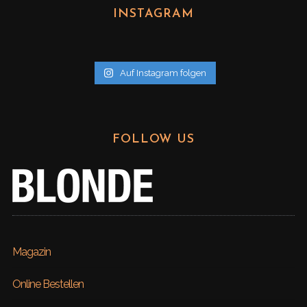
h
INSTAGRAM
i
v
Auf Instagram folgen
FOLLOW US
Magazin
Online Bestellen