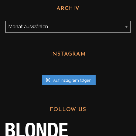
ARCHIV
A
r
c
h
INSTAGRAM
i
v
Auf Instagram folgen
FOLLOW US