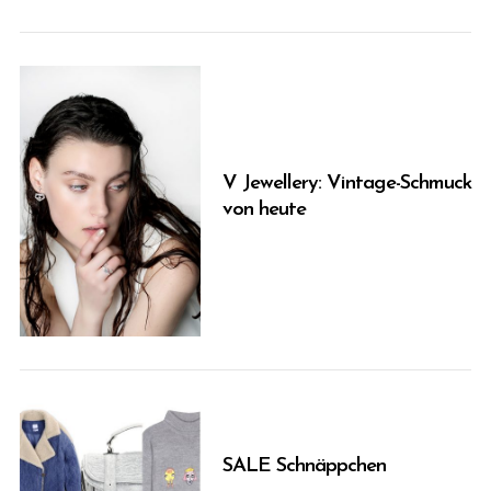
r
c
h
f
o
r
:
V Jewellery: Vintage-Schmuck
von heute
SALE Schnäppchen