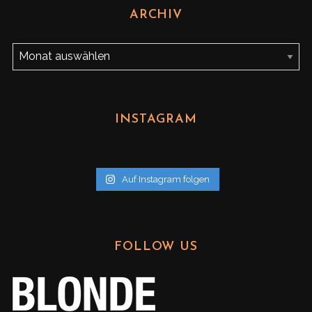
ARCHIV
A
r
c
h
INSTAGRAM
i
v
Auf Instagram folgen
FOLLOW US