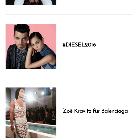
#DIESEL2016
Zoë Kravitz für Balenciaga
S
e
a