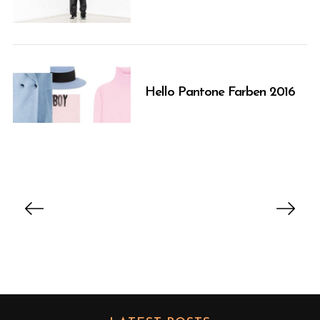
Hello Pantone Farben 2016
B
e
i
t
r
a
g