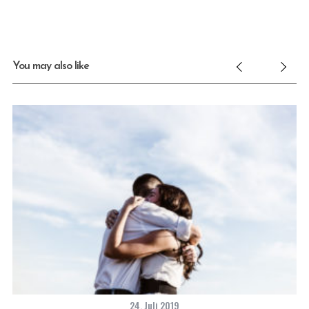
You may also like
24. Juli 2019