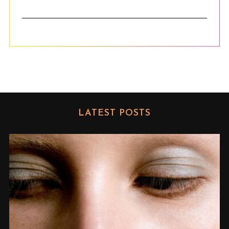
LATEST POSTS