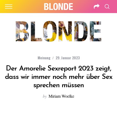
Meinung
29. Januar 2023
Der Amorelie Sexreport 2023 zeigt,
dass wir immer noch mehr über Sex
sprechen müssen
by
Miriam Woelke