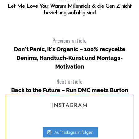
Let Me Love You: Warum Millennials & die Gen Z nicht
1
beziehungsunfähig sind
Previous article
Don’t Panic, It’s Organic – 100% recycelte
Denims, Handtuch-Kunst und Montags-
Motivation
Next article
Back to the Future – Run DMC meets Burton
INSTAGRAM
Auf Instagram folgen