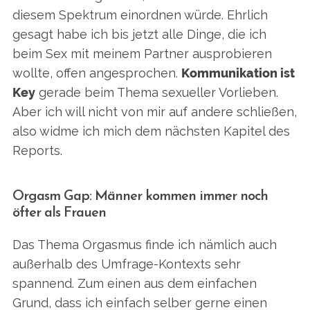
diesem Spektrum einordnen würde. Ehrlich
gesagt habe ich bis jetzt alle Dinge, die ich
beim Sex mit meinem Partner ausprobieren
wollte, offen angesprochen.
Kommunikation ist
Key
gerade beim Thema sexueller Vorlieben.
Aber ich will nicht von mir auf andere schließen,
also widme ich mich dem nächsten Kapitel des
Reports.
Orgasm Gap: Männer kommen immer noch
öfter als Frauen
Das Thema Orgasmus finde ich nämlich auch
außerhalb des Umfrage-Kontexts sehr
spannend. Zum einen aus dem einfachen
Grund, dass ich einfach selber gerne einen