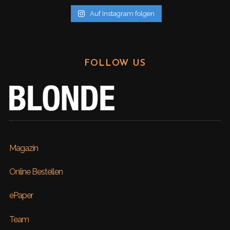
Auf Instagram folgen
FOLLOW US
Magazin
Online Bestellen
ePaper
Team