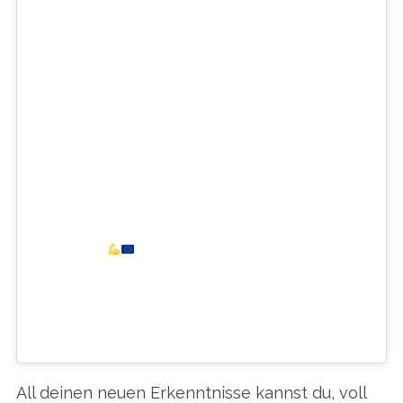
BEING PROMOTED IN A YOUNGER
AUDIENCE..SPECIALLY OUTSIDE OUR
BUBBLE. SO IF YOU LIKE THIS
PICTURE,WHY NOT SHARE IT? PRINT
IT? HANG IT AT YOUR BUS STOP? WE
MADE 4 VERSIONS IN ALL
LANGUAGES SO THERE IS NO
EXCUSE.TOGETHER WE CAN CHANGE
EUROPE…BUT FIRST WE NEED TO
VOTE!
(DONT BE AS CLUMSY AS
ME HANGING THESE UP)
#OURVOTEOURFUTURE
EIN BEITRAG GETEILT VON
CLARA NEBELING
All deinen neuen Erkenntnisse kannst du, voll