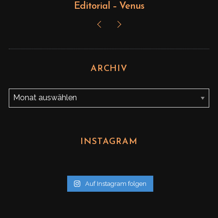
Editorial – Venus
ARCHIV
A
r
c
h
INSTAGRAM
i
v
Auf Instagram folgen