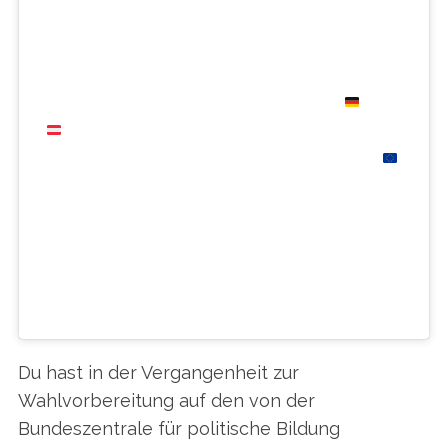
MEINT IHR DAZU? GLEICHT EURE
MEINUNG MIT DENEN DER PARTEIEN
ZUR #EUROPAWAHL2019 MIT DEM
#WAHLSWIPER AB. JETZT FÜR
UND
UND ALS APPS FÜR IPHONE, IPAD
UND ANDROID. LINK IN DER BIO.
#DIESMALWAEHLEICH #DEMOKRATIE
#EU #EUROPA #WAHL #EUROPAWAHL
#EUROPAWAHL19 #EUWAHL #EURO
#VOTESWIPER #APP
EIN BEITRAG GETEILT VON
WAHLSWIPER
Du hast in der Vergangenheit zur
Wahlvorbereitung auf den von der
Bundeszentrale für politische Bildung