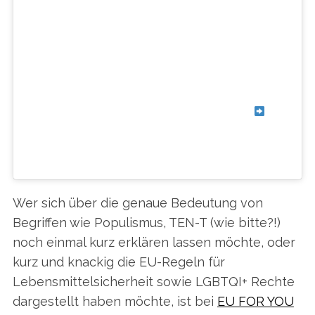
POPULISM HAS BECOME
OMNIPRESENT IN POLITICAL
DEBATES AND UNFORTUNATELY, IT
OFTEN EVEN DOMINATES THEM. BUT
WHAT IS POPULISM ACTUALLY AND
WHY IS IT DANGEROUS? SWIPE
TO
FIND OUT!
EIN BEITRAG GETEILT VON
EU FOR YOU
(
Wer sich über die genaue Bedeutung von
Begriffen wie Populismus, TEN-T (wie bitte?!)
noch einmal kurz erklären lassen möchte, oder
kurz und knackig die EU-Regeln für
Lebensmittelsicherheit sowie LGBTQI+ Rechte
dargestellt haben möchte, ist bei
EU FOR YOU