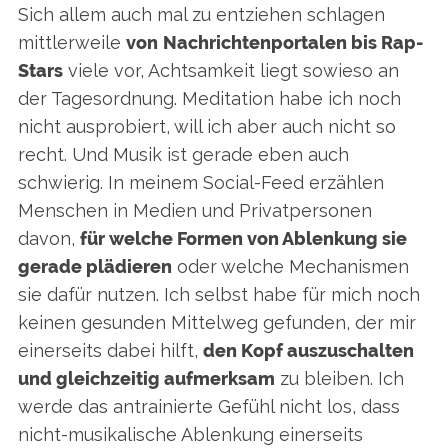
Sich allem auch mal zu entziehen schlagen
mittlerweile
von
Nachrichtenportalen bis Rap-
Stars
viele vor, Achtsamkeit liegt sowieso an
der Tagesordnung. Meditation habe ich noch
S
nicht ausprobiert, will ich aber auch nicht so
e
recht. Und Musik ist gerade eben auch
a
schwierig. In meinem Social-Feed erzählen
r
c
Menschen in Medien und Privatpersonen
h
davon,
für welche Formen von Ablenkung sie
f
gerade plädieren
oder welche Mechanismen
o
sie dafür nutzen. Ich selbst habe für mich noch
r
:
keinen gesunden Mittelweg gefunden, der mir
einerseits dabei hilft,
den Kopf auszuschalten
und gleichzeitig aufmerksam
zu bleiben. Ich
werde das antrainierte Gefühl nicht los, dass
nicht-musikalische Ablenkung einerseits