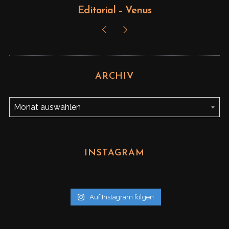
Editorial – Venus
ARCHIV
A
r
c
h
INSTAGRAM
i
v
Auf Instagram folgen