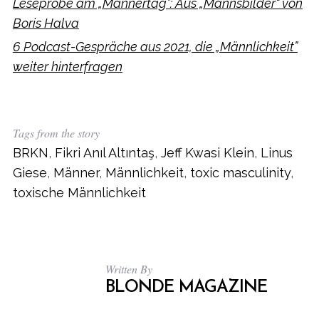
Leseprobe am „Männertag”: Aus „Mannsbilder“ von
Boris Halva
6 Podcast-Gespräche aus 2021, die „Männlichkeit”
weiter hinterfragen
Tags from the story
BRKN
,
Fikri Anıl Altıntaş
,
Jeff Kwasi Klein
,
Linus
Giese
,
Männer
,
Männlichkeit
,
toxic masculinity
,
toxische Männlichkeit
Written By
BLONDE MAGAZINE