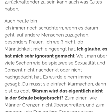
zurückhaltender zu sein kann auch was Gutes
haben.
Auch heute bin
ich immer noch schüchtern, wenn es darum
S
e
geht, auf andere Menschen zuzugehen,
a
besonders Frauen. Ich weiß nicht, ob
r
Männlichkeit mich eingeengt hat.
Ich glaube, es
c
hat mich sehr ignorant gemacht
. Weil man über
h
f
viele Sachen wie beispielsweise Sexualität und
o
Consent nicht nachdenkt oder nicht
r
nachgedacht hat. Es wurde einem immer
:
gesagt: ,Du musst sie einfach klarmachen, dann
bist du cool.‘
Warum wird das eigentlich nicht
in der Schule beigebracht?
Zum einen, wie
Männer Grenzen nicht überschreiten, und zum
anderen, wie Frauen ihre Grenzen setzen