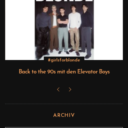
#girlsforblonde
Back to the 90s mit den Elevator Boys
ARCHIV