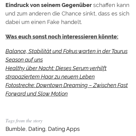
Eindruck von seinem Gegenüber
schaffen kann
und zum anderen die Chance sinkt, dass es sich
S
dabei um einen Fake handelt.
e
a
Was euch sonst noch interessieren könnte:
r
c
Balance, Stabilität und Fokus warten in der Taurus
h
Season auf uns
f
o
Healthy über Nacht: Dieses Serum verhilft
r
strapaziertem Haar zu neuem Leben
:
Fotostrecke: Downtown Dreaming – Zwischen Fast
Forward und Slow Motion
Tags from the story
Bumble
,
Dating
,
Dating Apps