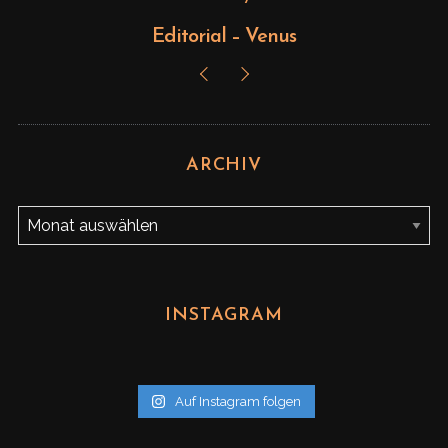
Editorial – Venus
ARCHIV
A
r
c
h
INSTAGRAM
i
v
Auf Instagram folgen