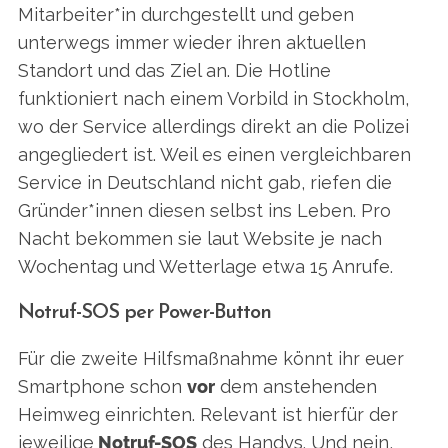
e
Mitarbeiter*in durchgestellt und geben
a
unterwegs immer wieder ihren aktuellen
r
c
Standort und das Ziel an. Die Hotline
h
funktioniert nach einem Vorbild in Stockholm,
f
wo der Service allerdings direkt an die Polizei
o
angegliedert ist. Weil es einen vergleichbaren
r
:
Service in Deutschland nicht gab, riefen die
Gründer*innen diesen selbst ins Leben. Pro
Nacht bekommen sie laut Website je nach
Wochentag und Wetterlage etwa 15 Anrufe.
Notruf-SOS per Power-Button
Für die zweite Hilfsmaßnahme könnt ihr euer
Smartphone schon
vor
dem anstehenden
Heimweg einrichten. Relevant ist hierfür der
jeweilige
Notruf-SOS
des Handys. Und nein,