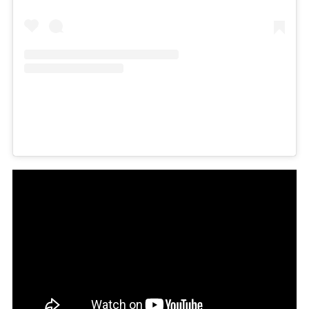
EIN BEITRAG GETEILT VON JAMEELA JAMIL (@JAMEELAJAMILOFFICIAL)