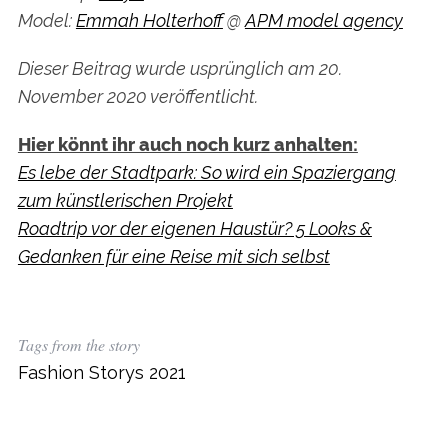
Model:
Emmah Holterhoff
@
APM model agency
Dieser Beitrag wurde usprünglich am 20.
November 2020 veröffentlicht.
Hier könnt ihr auch noch kurz anhalten:
Es lebe der Stadtpark: So wird ein Spaziergang
zum künstlerischen Projekt
Roadtrip vor der eigenen Haustür? 5 Looks &
Gedanken für eine Reise mit sich selbst
S
e
a
Tags from the story
r
Fashion Storys 2021
c
h
f
o