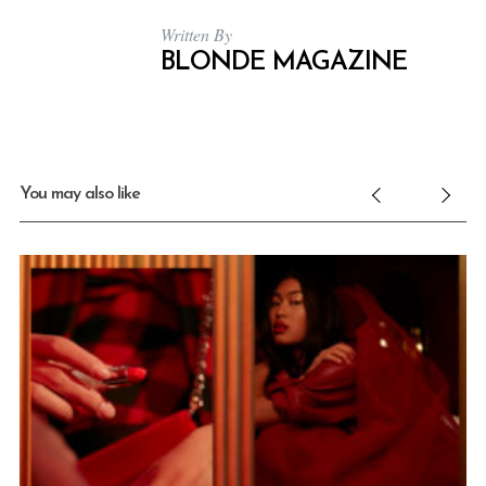
r
Written By
:
BLONDE MAGAZINE
You may also like
nd