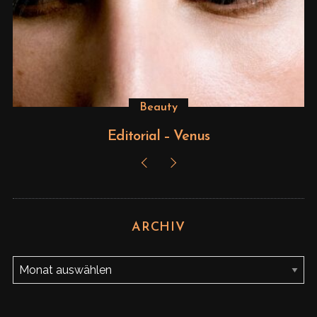
Beauty
Editorial – Venus
ARCHIV
A
r
c