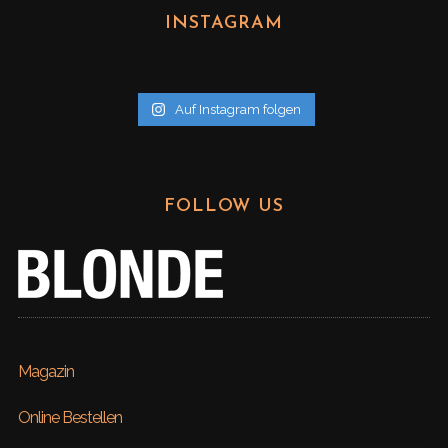
h
INSTAGRAM
i
v
Auf Instagram folgen
FOLLOW US
Magazin
Online Bestellen