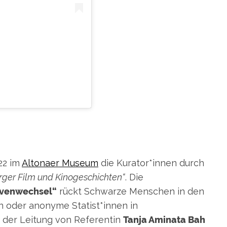
EIN BEITRAG GETEILT VON EACH ONE TEACH ONE (@EACHONETEACHONE_OFFICIAL)
22 im
Altonaer Museum
die Kurator*innen durch
ger Film und Kinogeschichten“
. Die
ivenwechsel“
rückt Schwarze Menschen in den
n oder anonyme Statist*innen in
 der Leitung von Referentin
Tanja Aminata Bah