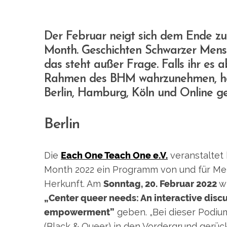
Der Februar neigt sich dem Ende zu
Month. Geschichten Schwarzer Mensc
das steht außer Frage. Falls ihr es 
Rahmen des BHM wahrzunehmen, habe
Berlin, Hamburg, Köln und Online ge
Berlin
Die
Each One Teach One e.V.
veranstaltet
Month 2022 ein Programm von und für Men
Herkunft. Am
Sonntag, 20. Februar 2022
wi
„Center queer needs: An interactive discu
empowerment”
geben. „Bei dieser Podiu
(Black & Queer) in den Vordergrund gerüc