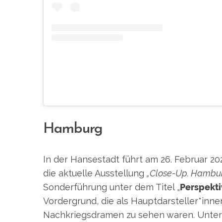
S
e
a
r
c
h
f
Hamburg
o
r
:
In der Hansestadt führt am 26. Februar 20
die aktuelle Ausstellung
„Close-Up. Hambur
Sonderführung unter dem Titel „
Perspekt
Vordergrund, die als Hauptdarsteller*inne
Nachkriegsdramen zu sehen waren. Unter