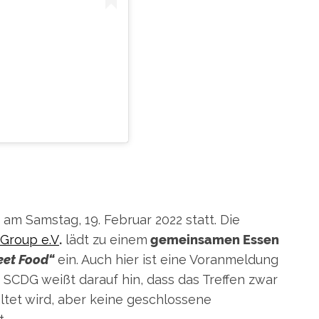
EIN BEITRAG GETEILT VON B-MOVIE (@B_MOVIE_KINO)
am Samstag, 19. Februar 2022 statt. Die
Group e.V
.
lädt zu einem
gemeinsamen Essen
reet Food“
ein. Auch hier ist eine Voranmeldung
e SCDG weißt darauf hin, dass das Treffen zwar
tet wird, aber keine geschlossene