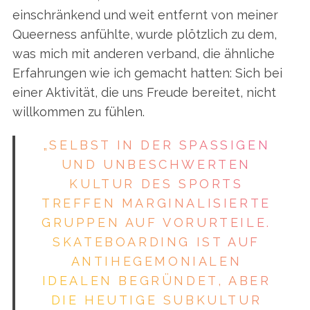
einschränkend und weit entfernt von meiner
r
c
Queerness anfühlte, wurde plötzlich zu dem,
h
was mich mit anderen verband, die ähnliche
f
Erfahrungen wie ich gemacht hatten: Sich bei
o
einer Aktivität, die uns Freude bereitet, nicht
r
:
willkommen zu fühlen.
„SELBST IN DER SPASSIGEN U
ND UNBESCHWERTEN K
ULTUR DES SPORTS T
REFFEN MARGINALISIERTE G
RUPPEN AUF VORURTEILE. S
KATEBOARDING IST AUF A
NTIHEGEMONIALEN I
DEALEN BEGRÜNDET, ABER D
IE HEUTIGE SUBKULTUR H