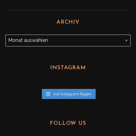
ARCHIV
A
r
c
h
INSTAGRAM
i
v
Auf Instagram folgen
FOLLOW US