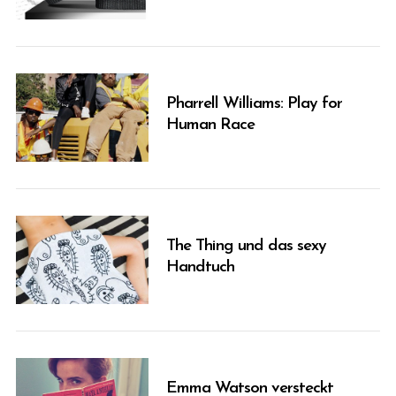
S
e
a
r
Pharrell Williams: Play for
c
Human Race
h
f
o
r
:
The Thing und das sexy
Handtuch
Emma Watson versteckt