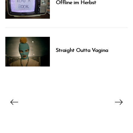
Offline im Herbst
Straight Outta Vagina
B
e
i
t
r