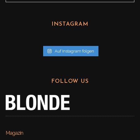
r
c
h
INSTAGRAM
i
v
Auf Instagram folgen
FOLLOW US
Magazin