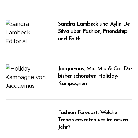
Sandra Lambeck und Aylin De
Silva über Fashion, Friendship
und Faith
Jacquemus, Miu Miu & Co.: Die
S
bisher schönsten Holiday-
e
Kampagnen
a
r
c
h
Fashion Forecast: Welche
f
Trends erwarten uns im neuen
o
Jahr?
r
: