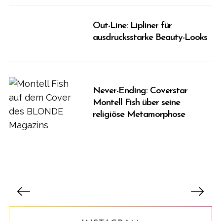
Out-Line: Lipliner für
ausdrucksstarke Beauty-Looks
Never-Ending: Coverstar
Montell Fish über seine
religiöse Metamorphose
B
e
i